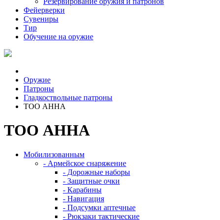
Резервирование оружия и патронов
Фейерверки
Сувениры
Тир
Обучение на оружие
Оружие
Патроны
Гладкоствольные патроны
ТОО АННА
ТОО АННА
Мобилизованным
- Армейское снаряжение
- Дорожные наборы
- Защитные очки
- Карабины
- Навигация
- Подсумки аптечные
- Рюкзаки тактические