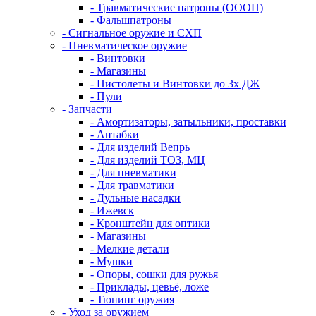
- Травматические патроны (ОООП)
- Фальшпатроны
- Сигнальное оружие и СХП
- Пневматическое оружие
- Винтовки
- Магазины
- Пистолеты и Винтовки до 3х ДЖ
- Пули
- Запчасти
- Амортизаторы, затыльники, проставки
- Антабки
- Для изделий Вепрь
- Для изделий ТОЗ, МЦ
- Для пневматики
- Для травматики
- Дульные насадки
- Ижевск
- Кронштейн для оптики
- Магазины
- Мелкие детали
- Мушки
- Опоры, сошки для ружья
- Приклады, цевьё, ложе
- Тюнинг оружия
- Уход за оружием