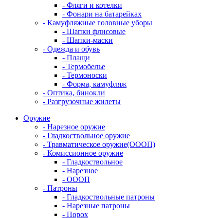
- Фляги и котелки
- Фонари на батарейках
- Камуфляжные головные уборы
- Шапки флисовые
- Шапки-маски
- Одежда и обувь
- Плащи
- Термобелье
- Термоноски
- Форма, камуфляж
- Оптика, бинокли
- Разгрузочные жилеты
Оружие
- Нарезное оружие
- Гладкоствольное оружие
- Травматическое оружие(ОООП)
- Комиссионное оружие
- Гладкоствольное
- Нарезное
- ОООП
- Патроны
- Гладкоствольные патроны
- Нарезные патроны
- Порох