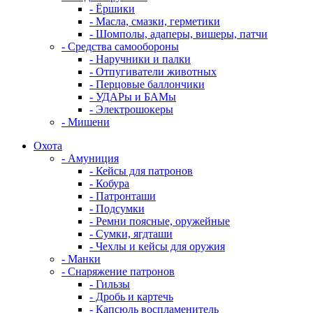
- Ёршики
- Масла, смазки, герметики
- Шомполы, адаперы, вишеры, патчи
- Средства самообороны
- Наручники и палки
- Отпугиватели животных
- Перцовые баллончики
- УДАРы и БАМы
- Электрошокеры
- Мишени
Охота
- Амуниция
- Кейсы для патронов
- Кобура
- Патронташи
- Подсумки
- Ремни поясные, оружейные
- Сумки, ягдташи
- Чехлы и кейсы для оружия
- Манки
- Снаряжение патронов
- Гильзы
- Дробь и картечь
- Капсюль воспламенитель