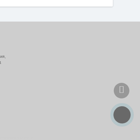
ия,
д
инимаем к оплате: