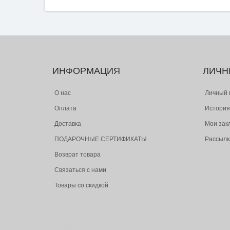
ИНФОРМАЦИЯ
ЛИЧН
О нас
Личный 
Оплата
История
Доставка
Мои зак
ПОДАРОЧНЫЕ СЕРТИФИКАТЫ
Рассылк
Возврат товара
Связаться с нами
Товары со скидкой
© Следопыт - охота и рыбалка