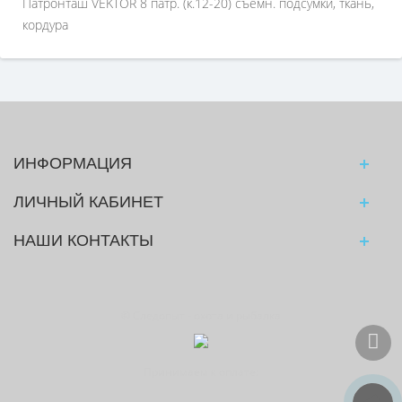
Патронташ VEKTOR 8 патр. (к.12-20) съемн. подсумки, ткань,
кордура
ИНФОРМАЦИЯ
ЛИЧНЫЙ КАБИНЕТ
НАШИ КОНТАКТЫ
© Следопыт - охота и рыбалка
Принимаем к оплате: