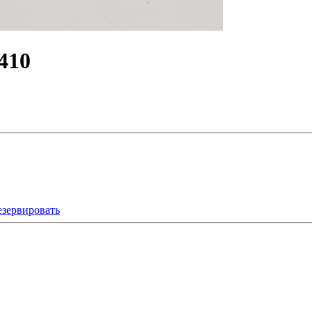
410
езервировать