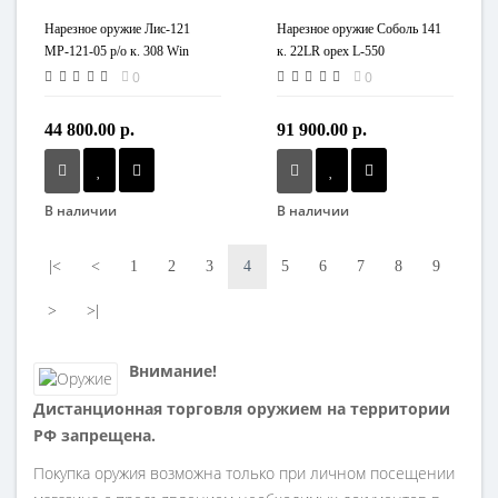
Нарезное оружие Лис-121
Нарезное оружие Соболь 141
МР-121-05 р/о к. 308 Win
к. 22LR орех L-550
0
0
44 800.00 р.
91 900.00 р.
В наличии
В наличии
|<
<
1
2
3
4
5
6
7
8
9
>
>|
Внимание!
Дистанционная торговля оружием на территории
РФ запрещена.
Покупка оружия возможна только при личном посещении