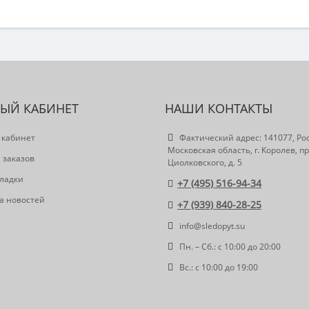
ЫЙ КАБИНЕТ
НАШИ КОНТАКТЫ
 кабинет
Фактический адрес: 141077, Ро
Московская область, г. Королев, пр
 заказов
Циолковского, д. 5
ладки
+7 (495) 516-94-34
а новостей
+7 (939) 840-28-25
info@sledopyt.su
Пн. – Сб.: с 10:00 до 20:00
Вс.: с 10:00 до 19:00