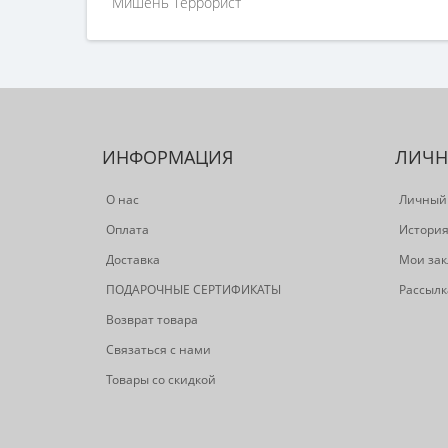
Мишень Террорист
ИНФОРМАЦИЯ
ЛИЧН
О нас
Личный
Оплата
История
Доставка
Мои зак
ПОДАРОЧНЫЕ СЕРТИФИКАТЫ
Рассылк
Возврат товара
Связаться с нами
Товары со скидкой