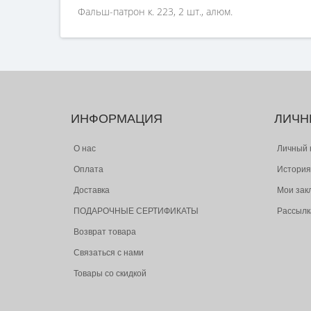
Фальш-патрон к. 223, 2 шт., алюм.
ИНФОРМАЦИЯ
ЛИЧН
О нас
Личный 
Оплата
История
Доставка
Мои зак
ПОДАРОЧНЫЕ СЕРТИФИКАТЫ
Рассылк
Возврат товара
Связаться с нами
Товары со скидкой