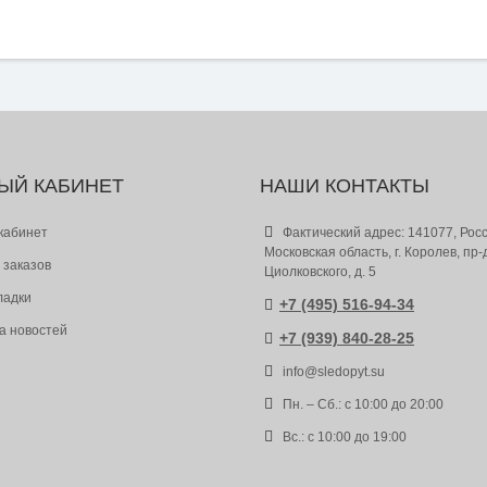
ЫЙ КАБИНЕТ
НАШИ КОНТАКТЫ
кабинет
Фактический адрес: 141077, Росс
Московская область, г. Королев, пр-
 заказов
Циолковского, д. 5
ладки
+7 (495) 516-94-34
а новостей
+7 (939) 840-28-25
info@sledopyt.su
Пн. – Сб.: с 10:00 до 20:00
Вс.: с 10:00 до 19:00