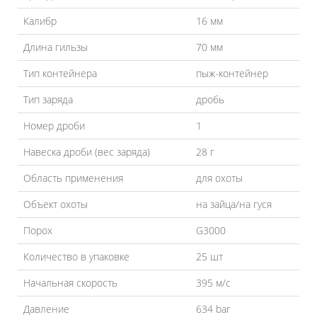
Калибр
16 мм
Длина гильзы
70 мм
Тип контейнера
пыж-контейнер
Тип заряда
дробь
Номер дроби
1
Навеска дроби (вес заряда)
28 г
Область применения
для охоты
Объект охоты
на зайца/на гуся
Порох
G3000
Количество в упаковке
25 шт
Начальная скорость
395 м/с
Давление
634 bar