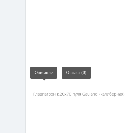
Описание
Отзывы (0)
Главпатрон к.20х70 пуля Gaulandi (калиберная).