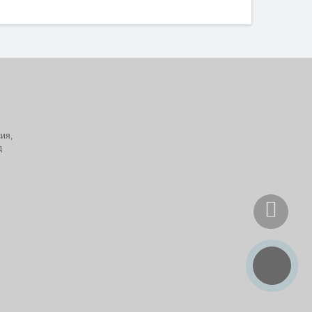
ия,
д