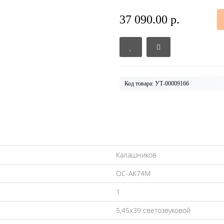
37 090.00 р.
Код товара: УТ-00009166
Калашников
ОС-АК74М
1
5,45х39 светозвуковой