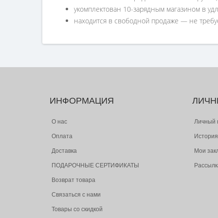
укомплектован 10-зарядным магазином в уд
находится в свободной продаже — не требу
ИНФОРМАЦИЯ
ЛИЧН
О нас
Личный 
Оплата
История
Доставка
Мои зак
ПОДАРОЧНЫЕ СЕРТИФИКАТЫ
Рассылк
Возврат товара
Связаться с нами
Товары со скидкой