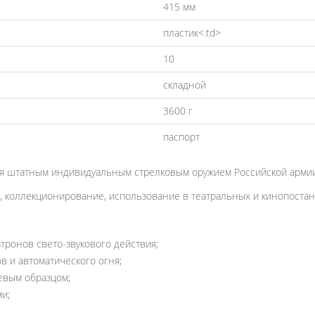
415 мм
пластик<.td>
10
складной
3600 г
паспорт
я штатным индивидуальным стрелковым оружием Российской армии 
, коллекционирование, использование в театральных и кинопостано
тронов свето-звукового действия;
 и автоматического огня;
евым образцом;
и;