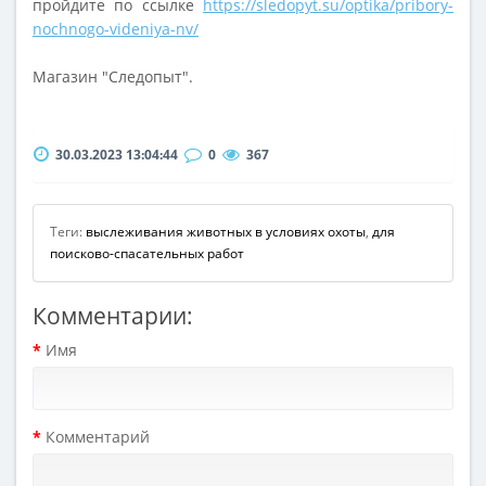
пройдите по ссылке
https://sledopyt.su/optika/pribory-
nochnogo-videniya-nv/
Магазин "Следопыт".
30.03.2023 13:04:44
0
367
Теги:
выслеживания животных в условиях охоты
,
для
поисково-спасательных работ
Комментарии:
Имя
Комментарий