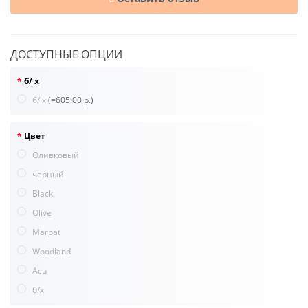
ДОСТУПНЫЕ ОПЦИИ
б/ х
б/ х
(=605.00 р.)
Цвет
Оливковый
черный
Black
Olive
Marpat
Woodland
Acu
б/х