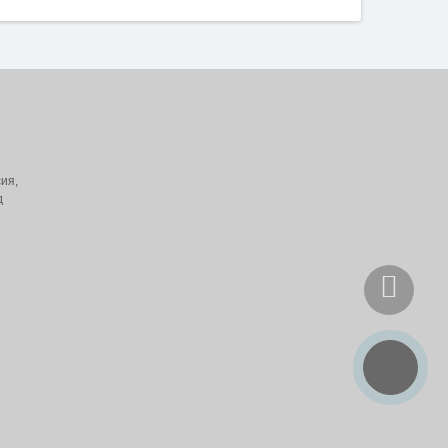
ия,
д
инимаем к оплате: