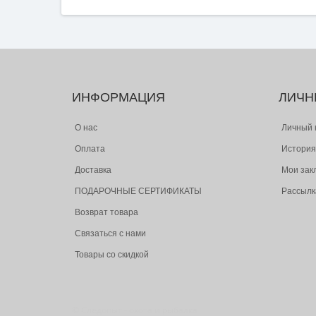
ИНФОРМАЦИЯ
ЛИЧН
О нас
Личный 
Оплата
История
Доставка
Мои зак
ПОДАРОЧНЫЕ СЕРТИФИКАТЫ
Рассылк
Возврат товара
Связаться с нами
Товары со скидкой
© Следопыт - охота и рыбалка