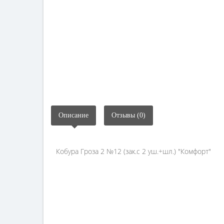
Описание
Отзывы (0)
Кобура Гроза 2 №12 (зак.с 2 уш.+шл.) "Комфорт"