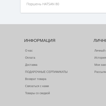
Поршень HATSAN 80
ИНФОРМАЦИЯ
ЛИЧН
О нас
Личный 
Оплата
История
Доставка
Мои зак
ПОДАРОЧНЫЕ СЕРТИФИКАТЫ
Рассылк
Возврат товара
Связаться с нами
Товары со скидкой