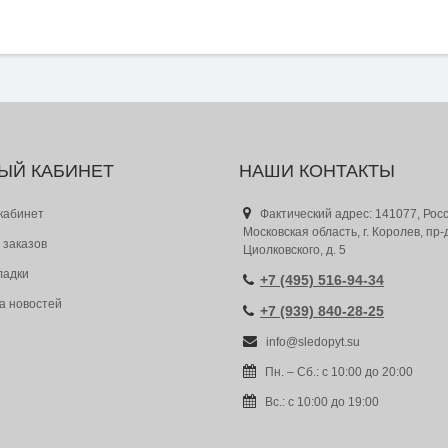
ЫЙ КАБИНЕТ
НАШИ КОНТАКТЫ
кабинет
Фактический адрес: 141077, Росс
Московская область, г. Королев, пр-
 заказов
Циолковского, д. 5
ладки
+7 (495) 516-94-34
а новостей
+7 (939) 840-28-25
info@sledopyt.su
Пн. – Сб.: с 10:00 до 20:00
Вс.: с 10:00 до 19:00