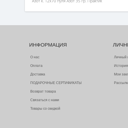
Азот к. 12х70 пуля Азот 35 гр. Практик
ИНФОРМАЦИЯ
ЛИЧН
О нас
Личный 
Оплата
История
Доставка
Мои зак
ПОДАРОЧНЫЕ СЕРТИФИКАТЫ
Рассылк
Возврат товара
Связаться с нами
Товары со скидкой