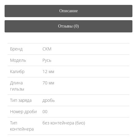
Описание
Отзывы (0)
Бренд
СКМ
Модель
Русь
Калибр
12 мм
Длина
70 мм
гильзы
Тип заряда
дробь
Номер дроби
00
Тип
без контейнера (био)
контейнера