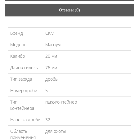
Отзывы (0)
Бренд
СКМ
Модель
Магнум
Калибр
20 мм
Длина гильзы
76 мм
Тип заряда
дробь
Номер дроби
5
Тип
пыж-контейнер
контейнера
Навеска дроби
32 г
Область
для охоты
применения