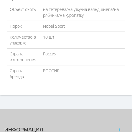
Объект охоты
на тетерева/на утку/на вальдшнепа/на
рябчика/на куропатку
Порох
Nobel Sport
Количество в
10 шт
упаковке
Страна
Россия
изготовления
Страна
РОССИЯ
бренда
ИНФОРМАЦИЯ