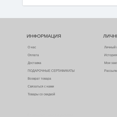
ИНФОРМАЦИЯ
ЛИЧН
О нас
Личный 
Оплата
История
Доставка
Мои зак
ПОДАРОЧНЫЕ СЕРТИФИКАТЫ
Рассылк
Возврат товара
Связаться с нами
Товары со скидкой
© Следопыт - охота и рыбалка