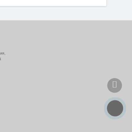
ия,
д
инимаем к оплате: