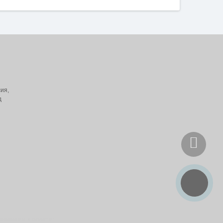
ия,
д
инимаем к оплате: