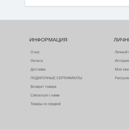
ИНФОРМАЦИЯ
ЛИЧН
О нас
Личный 
Оплата
История
Доставка
Мои зак
ПОДАРОЧНЫЕ СЕРТИФИКАТЫ
Рассылк
Возврат товара
Связаться с нами
Товары со скидкой
© Следопыт - охота и рыбалка