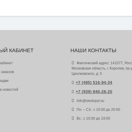
ЫЙ КАБИНЕТ
НАШИ КОНТАКТЫ
кабинет
Фактический адрес: 141077, Росс
Московская область, г. Королев, пр-
 заказов
Циолковского, д. 5
ладки
+7 (495) 516-94-34
а новостей
+7 (939) 840-28-25
info@sledopyt.su
Пн. – Сб.: с 10:00 до 20:00
Вс.: с 10:00 до 19:00