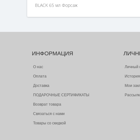
BLACK 65 мл Форсаж
ИНФОРМАЦИЯ
ЛИЧН
О нас
Личный 
Оплата
История
Доставка
Мои зак
ПОДАРОЧНЫЕ СЕРТИФИКАТЫ
Рассылк
Возврат товара
Связаться с нами
Товары со скидкой