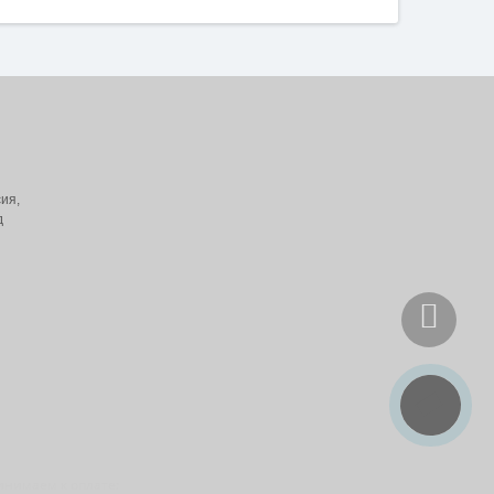
ия,
д
инимаем к оплате: