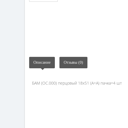
Описание
Отзывы (0)
БАМ (ОС.000) перцовый 18х51 (А+А) пачка=4 шт