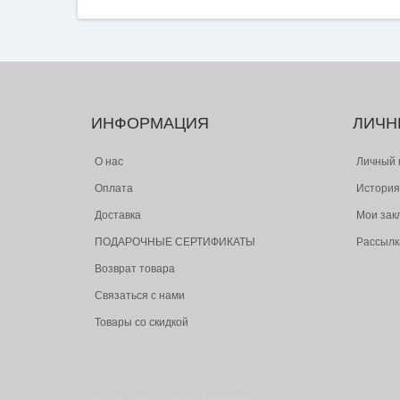
ИНФОРМАЦИЯ
ЛИЧН
О нас
Личный 
Оплата
История
Доставка
Мои зак
ПОДАРОЧНЫЕ СЕРТИФИКАТЫ
Рассылк
Возврат товара
Связаться с нами
Товары со скидкой
© Следопыт - охота и рыбалка