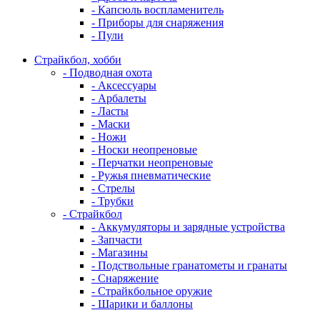
- Капсюль воспламенитель
- Приборы для снаряжения
- Пули
Страйкбол, хобби
- Подводная охота
- Аксессуары
- Арбалеты
- Ласты
- Маски
- Ножи
- Носки неопреновые
- Перчатки неопреновые
- Ружья пневматические
- Стрелы
- Трубки
- Страйкбол
- Аккумуляторы и зарядные устройства
- Запчасти
- Магазины
- Подствольные гранатометы и гранаты
- Снаряжение
- Страйкбольное оружие
- Шарики и баллоны