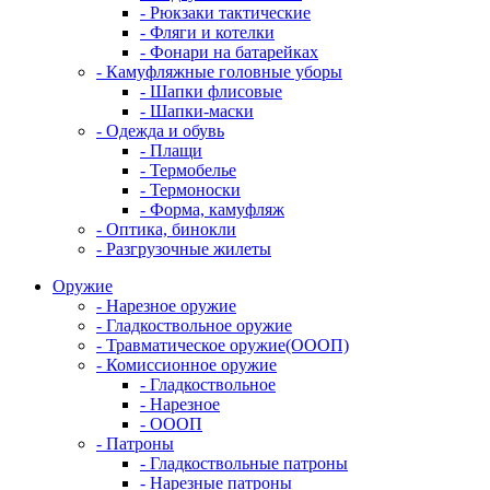
- Рюкзаки тактические
- Фляги и котелки
- Фонари на батарейках
- Камуфляжные головные уборы
- Шапки флисовые
- Шапки-маски
- Одежда и обувь
- Плащи
- Термобелье
- Термоноски
- Форма, камуфляж
- Оптика, бинокли
- Разгрузочные жилеты
Оружие
- Нарезное оружие
- Гладкоствольное оружие
- Травматическое оружие(ОООП)
- Комиссионное оружие
- Гладкоствольное
- Нарезное
- ОООП
- Патроны
- Гладкоствольные патроны
- Нарезные патроны