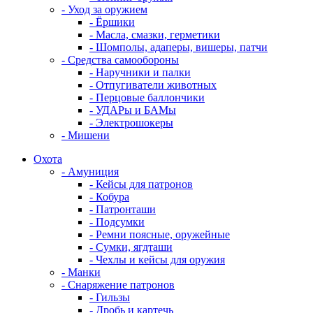
- Уход за оружием
- Ёршики
- Масла, смазки, герметики
- Шомполы, адаперы, вишеры, патчи
- Средства самообороны
- Наручники и палки
- Отпугиватели животных
- Перцовые баллончики
- УДАРы и БАМы
- Электрошокеры
- Мишени
Охота
- Амуниция
- Кейсы для патронов
- Кобура
- Патронташи
- Подсумки
- Ремни поясные, оружейные
- Сумки, ягдташи
- Чехлы и кейсы для оружия
- Манки
- Снаряжение патронов
- Гильзы
- Дробь и картечь