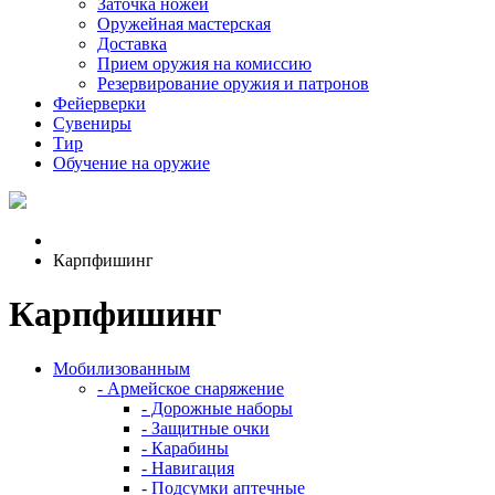
Заточка ножей
Оружейная мастерская
Доставка
Прием оружия на комиссию
Резервирование оружия и патронов
Фейерверки
Сувениры
Тир
Обучение на оружие
Карпфишинг
Карпфишинг
Мобилизованным
- Армейское снаряжение
- Дорожные наборы
- Защитные очки
- Карабины
- Навигация
- Подсумки аптечные