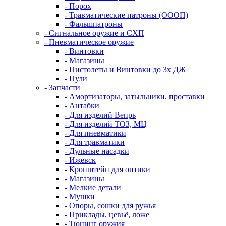
- Порох
- Травматические патроны (ОООП)
- Фальшпатроны
- Сигнальное оружие и СХП
- Пневматическое оружие
- Винтовки
- Магазины
- Пистолеты и Винтовки до 3х ДЖ
- Пули
- Запчасти
- Амортизаторы, затыльники, проставки
- Антабки
- Для изделий Вепрь
- Для изделий ТОЗ, МЦ
- Для пневматики
- Для травматики
- Дульные насадки
- Ижевск
- Кронштейн для оптики
- Магазины
- Мелкие детали
- Мушки
- Опоры, сошки для ружья
- Приклады, цевьё, ложе
- Тюнинг оружия