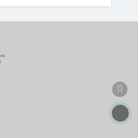
ия,
д
инимаем к оплате: