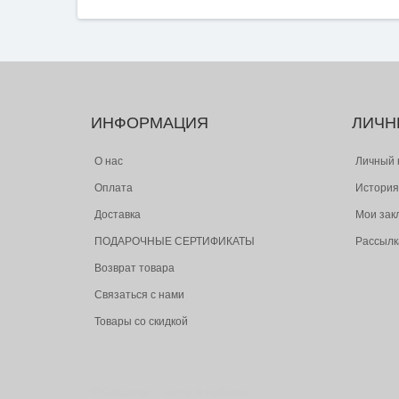
ИНФОРМАЦИЯ
ЛИЧН
О нас
Личный 
Оплата
История
Доставка
Мои зак
ПОДАРОЧНЫЕ СЕРТИФИКАТЫ
Рассылк
Возврат товара
Связаться с нами
Товары со скидкой
© Следопыт - охота и рыбалка