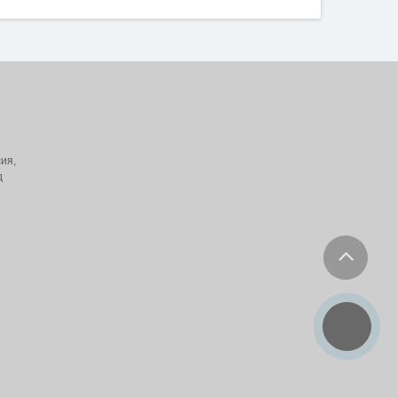
ия,
д
инимаем к оплате: