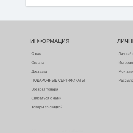
ИНФОРМАЦИЯ
ЛИЧН
О нас
Личный 
Оплата
История
Доставка
Мои зак
ПОДАРОЧНЫЕ СЕРТИФИКАТЫ
Рассылк
Возврат товара
Связаться с нами
Товары со скидкой
© Следопыт - охота и рыбалка