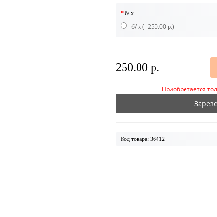
б/ х
б/ х
(=250.00 р.)
250.00 р.
Приобретается тол
Зарез
Код товара: 36412