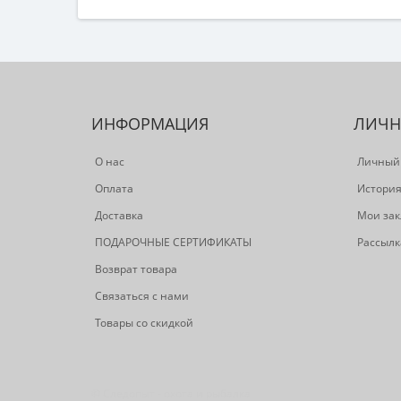
ИНФОРМАЦИЯ
ЛИЧН
О нас
Личный
Оплата
История
Доставка
Мои зак
ПОДАРОЧНЫЕ СЕРТИФИКАТЫ
Рассылк
Возврат товара
Связаться с нами
Товары со скидкой
© Следопыт - охота и рыбалка