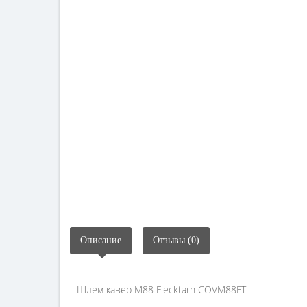
Описание
Отзывы (0)
Шлем кавер M88 Flecktarn COVM88FT