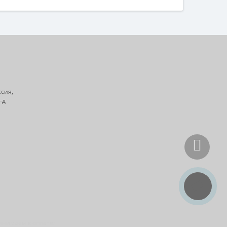
ссия,
-д
инимаем к оплате: